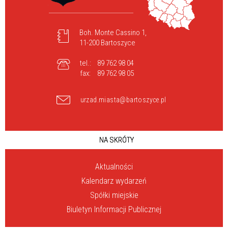
Boh. Monte Cassino 1,
11-200 Bartoszyce
tel.:
89 762 98 04
fax:
89 762 98 05
urzad.miasta@bartoszyce.pl
NA SKRÓTY
Aktualności
Kalendarz wydarzeń
Spółki miejskie
Biuletyn Informacji Publicznej