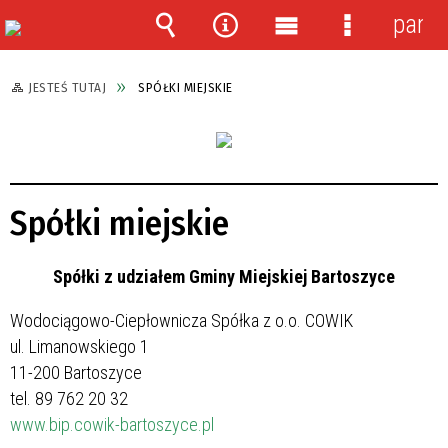
panel
Wyszukiwarka
Narzędzia
Menu
Menu
główne
szczegółow
JESTEŚ TUTAJ
SPÓŁKI MIEJSKIE
Spółki miejskie
Spółki z udziałem Gminy Miejskiej Bartoszyce
Wodociągowo-Ciepłownicza Spółka z o.o. COWIK
ul. Limanowskiego 1
11-200 Bartoszyce
tel. 89 762 20 32
www.bip.cowik-bartoszyce.pl