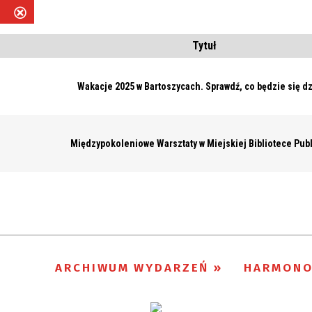
5
Usuń
ten
Tytuł
filtr
Wakacje 2025 w Bartoszycach. Sprawdź, co będzie się dz
Międzypokoleniowe Warsztaty w Miejskiej Bibliotece Pub
ARCHIWUM WYDARZEŃ
HARMON