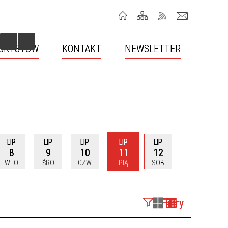
TURYSTÓW
KONTAKT
NEWSLETTER
HERB MIASTA, FLAGA, PATRONAT
GDZIE SPAĆ?
BURMISTRZA
BARTOSZYCKIE CENTRUM
GOSPODARKA ODPADAMI
INFORMACJI TURYSTYCZNEJ
LIP
LIP
LIP
LIP
LIP
8
9
10
11
12
HONOROWI OBYWATELE
WTO
ŚRO
CZW
PIĄ
SOB
ORGANIZACJE POZARZĄDOWE
Filtry
OCHRONA LUDNOŚCI I OBRONA