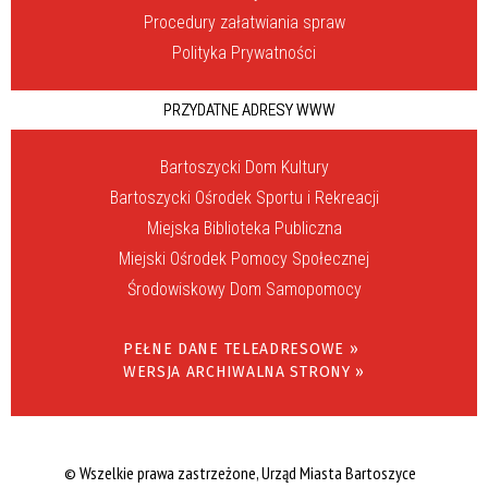
Procedury załatwiania spraw
Polityka Prywatności
PRZYDATNE ADRESY WWW
Bartoszycki Dom Kultury
Bartoszycki Ośrodek Sportu i Rekreacji
Miejska Biblioteka Publiczna
Miejski Ośrodek Pomocy Społecznej
Środowiskowy Dom Samopomocy
PEŁNE DANE TELEADRESOWE »
WERSJA ARCHIWALNA STRONY »
© Wszelkie prawa zastrzeżone, Urząd Miasta Bartoszyce