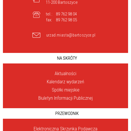
11-200 Bartoszyce
tel.:
89 762 98 04
fax:
89 762 98 05
urzad.miasta@bartoszyce.pl
NA SKRÓTY
Aktualności
Kalendarz wydarzeń
Spółki miejskie
Biuletyn Informacji Publicznej
PRZEWODNIK
Elektroniczna Skrzynka Podawcza