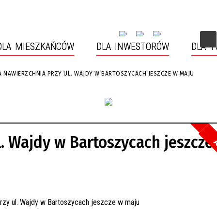
DLA MIESZKAŃCÓW
DLA INWESTORÓW
DLA 
 NAWIERZCHNIA PRZY UL. WAJDY W BARTOSZYCACH JESZCZE W MAJU
MIASTA BARTOSZYCE
Y RZEKĄ ŁYNĄ
URZĄD MIASTA (WYDZIAŁY,
TURYSTYKA ROWEROWA
TELEFONY)
ISTORYCZNY
MIASTO TRZECH KULTUR
KANE FUNDUSZE
STRAŻ MIEJSKA
TRZNE
. Wajdy w Bartoszycach jeszcze
A
WY PROGRAM „CZYSTE
CMENTARZE
RZE”
 PARTNERSKIE
INWESTYCJE
ĘCIA INTERESANTÓW
ZARZĄDZANIE KRYZYSOWE