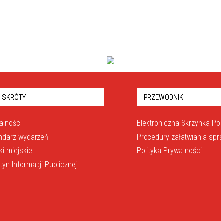
 SKRÓTY
PRZEWODNIK
alności
Elektroniczna Skrzynka P
ndarz wydarzeń
Procedury załatwiania sp
ki miejskie
Polityka Prywatności
etyn Informacji Publicznej