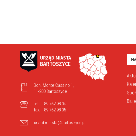
URZĄD MIASTA
NA
BARTOSZYCE
Aktu
Kale
Boh. Monte Cassino 1,
11-200 Bartoszyce
Spół
Biul
tel.:
89 762 98 04
fax:
89 762 98 05
urzad.miasta@bartoszyce.pl