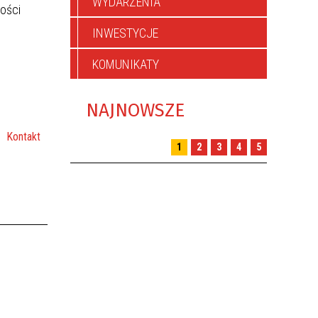
WYDARZENIA
CYWILNA
ości
INWESTYCJE
KOMUNIKATY
NAJNOWSZE
Kontakt
1
2
3
4
5