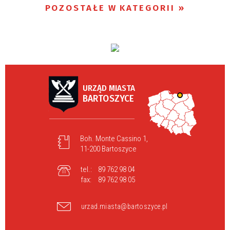
POZOSTAŁE W KATEGORII
URZĄD MIASTA
BARTOSZYCE
Boh. Monte Cassino 1,
11-200 Bartoszyce
tel.:
89 762 98 04
fax:
89 762 98 05
urzad.miasta@bartoszyce.pl