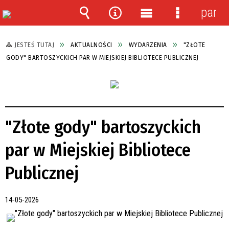
panel
Wyszukiwarka
Narzędzia
Menu
Menu
główne
szczegółow
JESTEŚ TUTAJ
AKTUALNOŚCI
WYDARZENIA
"ZŁOTE
GODY" BARTOSZYCKICH PAR W MIEJSKIEJ BIBLIOTECE PUBLICZNEJ
"Złote gody" bartoszyckich
par w Miejskiej Bibliotece
Publicznej
14-05-2026